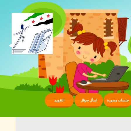
جلسات مصورة
اسأل سؤال
التقويم