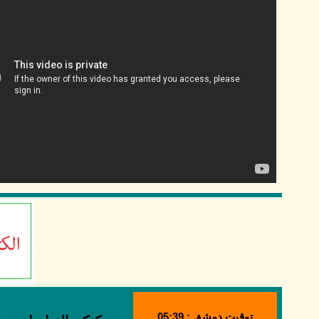
توقيت دمشق : 05:39