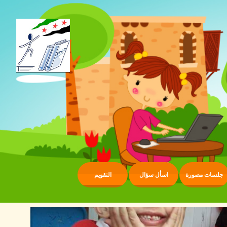
جلسات مصورة
اسأل سؤال
التقويم